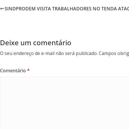
b
er
l
e
SINDPRODEM VISITA TRABALHADORES NO TENDA ATA
o
o
k
Deixe um comentário
O seu endereço de e-mail não será publicado.
Campos obrig
Comentário
*