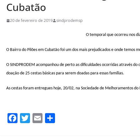
Cubatão
20 de fevereiro de 2019
sindprodemsp
O temporal que ocorreu nos dia
O Bairro do Pilões em Cubatão foi um dos mais prejudicados e onde temos mu
O SINDPRODEM acompanhou de perto as dificuldades ocorridas através do di
doação de 25 cestas básicas para serem doadas para essas famílias.
As cestas foram entregues hoje, 20/02, na Sociedade de Melhoramentos do 
F
T
E
S
ac
w
m
h
e
itt
ai
ar