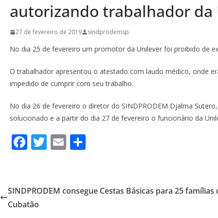
autorizando trabalhador da 
27 de fevereiro de 2019
sindprodemsp
No dia 25 de fevereiro um promotor da Unilever foi proibido de 
O trabalhador apresentou o atestado com laudo médico, onde era
impedido de cumprir com seu trabalho.
No dia 26 de fevereiro o diretor do SINDPRODEM Djalma Sutero, 
solucionado e a partir do dia 27 de fevereiro o funcionário da Un
F
T
E
S
ac
w
m
h
e
itt
ai
ar
b
er
l
e
SINDPRODEM consegue Cestas Básicas para 25 famílias d
o
Cubatão