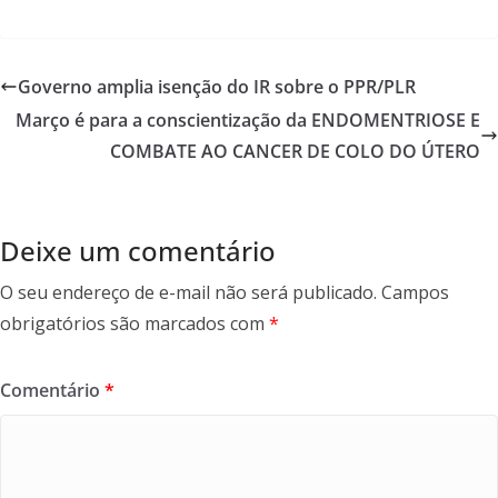
ac
w
m
h
e
itt
ai
ar
b
er
l
e
Governo amplia isenção do IR sobre o PPR/PLR
o
Março é para a conscientização da ENDOMENTRIOSE E
o
COMBATE AO CANCER DE COLO DO ÚTERO
k
Deixe um comentário
O seu endereço de e-mail não será publicado.
Campos
obrigatórios são marcados com
*
Comentário
*