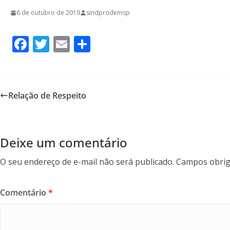
6 de outubro de 2019
sindprodemsp
F
T
E
S
ac
w
m
h
e
itt
ai
ar
b
er
l
e
Relação de Respeito
o
o
k
Deixe um comentário
O seu endereço de e-mail não será publicado.
Campos obrig
Comentário
*