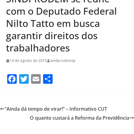
com o Deputado Federal
Nilto Tatto em busca
garantir direitos dos
trabalhadores
14 de agosto de 2019
sindprodemsp
F
T
E
S
ac
w
m
h
e
itt
ai
ar
b
er
l
e
“Ainda dá tempo de virar!” – Informativo CUT
o
O quanto custará a Reforma da Previdência
o