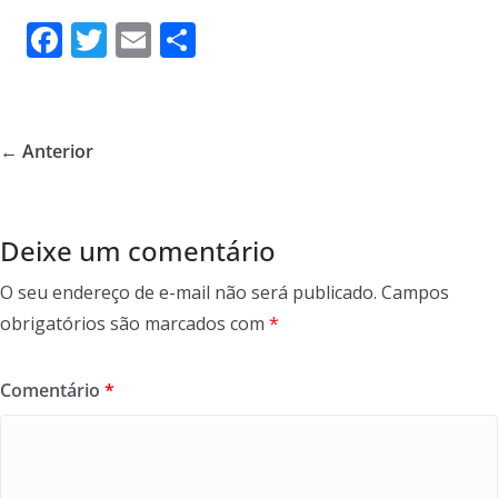
F
T
E
S
ac
w
m
h
e
itt
ai
ar
b
er
l
e
← Anterior
o
o
k
Deixe um comentário
O seu endereço de e-mail não será publicado.
Campos
obrigatórios são marcados com
*
Comentário
*