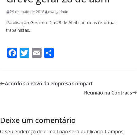
29 de maio de 2018
dwd_admin
Paralisação Geral no Dia 28 de Abril contra as reformas
trabalhistas.
F
T
E
S
ac
w
m
h
e
itt
ai
ar
b
er
l
e
Acordo Coletivo da empresa Compart
o
Reunião na Contracs
o
k
Deixe um comentário
O seu endereço de e-mail não será publicado.
Campos