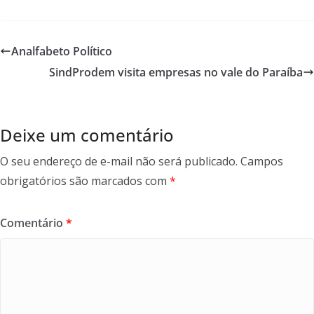
ac
w
m
h
e
itt
ai
ar
b
er
l
e
Analfabeto Político
o
SindProdem visita empresas no vale do Paraíba
o
k
Deixe um comentário
O seu endereço de e-mail não será publicado.
Campos
obrigatórios são marcados com
*
Comentário
*