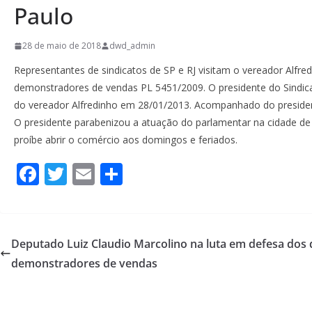
Paulo
28 de maio de 2018
dwd_admin
Representantes de sindicatos de SP e RJ visitam o vereador Alfr
demonstradores de vendas PL 5451/2009. O presidente do Sindica
do vereador Alfredinho em 28/01/2013. Acompanhado do president
O presidente parabenizou a atuação do parlamentar na cidade de 
proíbe abrir o comércio aos domingos e feriados.
F
T
E
S
ac
w
m
h
e
itt
ai
ar
b
er
l
e
Deputado Luiz Claudio Marcolino na luta em defesa dos 
o
demonstradores de vendas
o
k