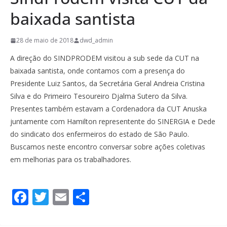
baixada santista
28 de maio de 2018
dwd_admin
A direção do SINDPRODEM visitou a sub sede da CUT na
baixada santista, onde contamos com a presença do
Presidente Luiz Santos, da Secretária Geral Andreia Cristina
Silva e do Primeiro Tesoureiro Djalma Sutero da Silva.
Presentes também estavam a Cordenadora da CUT Anuska
juntamente com Hamilton representente do SINERGIA e Dede
do sindicato dos enfermeiros do estado de São Paulo.
Buscamos neste encontro conversar sobre ações coletivas
em melhorias para os trabalhadores.
F
T
E
S
ac
w
m
h