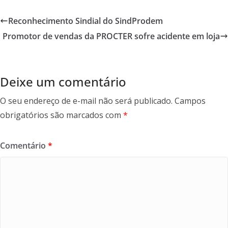
e
itt
ai
ar
b
er
l
e
Reconhecimento Sindial do SindProdem
o
Promotor de vendas da PROCTER sofre acidente em loja
o
k
Deixe um comentário
O seu endereço de e-mail não será publicado.
Campos
obrigatórios são marcados com
*
Comentário
*