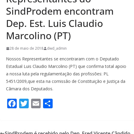
SindProdem encontram
Dep. Est. Luis Claudio
Marcolino (PT)
28 de maio de 2018
dwd_admin
Nossos Representantes se encontraram com o Deputado
Estadual Luis Claudio Marcolino (PT) que confirma total apoio
a nossa luta pela regulamentação das profissões: PL
5451/2009,que esta na comissão de Constituição e Justiça da
Câmara dos Deputados.
F
T
E
S
ac
w
m
h
e
itt
ai
ar
b
er
l
e
SindProdem é recebido pelo Dep. Fred Vicente Cândido